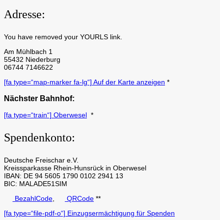
Adresse:
You have removed your YOURLS link.
Am Mühlbach 1
55432 Niederburg
06744 7146622
[fa type=“map-marker fa-lg“] Auf der Karte anzeigen
*
Nächster Bahnhof:
[fa type=“train“] Oberwesel
*
Spendenkonto:
Deutsche Freischar e.V.
Kreissparkasse Rhein-Hunsrück in Oberwesel
IBAN: DE 94 5605 1790 0102 2941 13
BIC: MALADE51SIM
BezahlCode
,
QRCode
**
[fa type=“file-pdf-o“] Einzugsermächtigung für Spenden